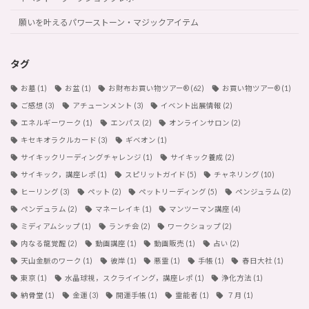
願いを叶えるパワーストーン・マジックアイテム
タグ
お墓
(1)
お盆
(1)
お財布お買い物ツアー®︎
(62)
お買い物ツアー®︎
(1)
ご感想
(3)
アチューンメント
(3)
イベント出展情報
(2)
エネルギーワーク
(1)
エンパス
(2)
オンラインサロン
(2)
キセキオラクルカード
(3)
ギベオン
(1)
サイキックリーディングチャレンジ
(1)
サイキック養成
(2)
サイキック，講座レポ
(1)
スピリットガイド
(5)
チャネリング
(10)
ヒーリング
(3)
ペット
(2)
ペットリーディング
(5)
ペンジュラム
(2)
ペンデュラム
(2)
マネーレイキ
(1)
マンツーマン講座
(4)
ミディアムシップ
(1)
ランチ会
(2)
ワークショップ
(2)
内なる龍覚醒
(2)
動画講座
(1)
動画販売
(1)
占い
(2)
天山金脈のワーク
(1)
彼岸
(1)
悪霊
(1)
手帳
(1)
春日大社
(1)
東京
(1)
水晶球視，スクライイング，講座レポ
(1)
浄化方法
(1)
納骨堂
(1)
金運
(3)
開運手帳
(1)
霊能者
(1)
７月
(1)