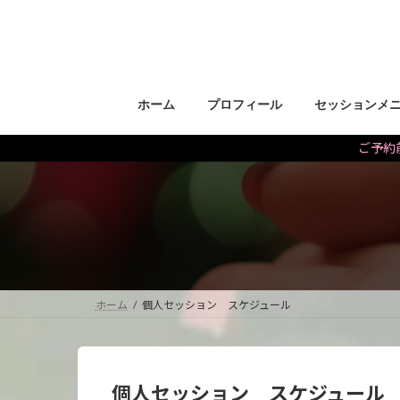
コ
ナ
ン
ビ
テ
ゲ
ン
ー
ツ
シ
ホーム
プロフィール
セッションメ
へ
ョ
ス
ン
ご予約前
キ
に
ッ
移
プ
動
ホーム
個人セッション スケジュール
個人セッション スケジュール