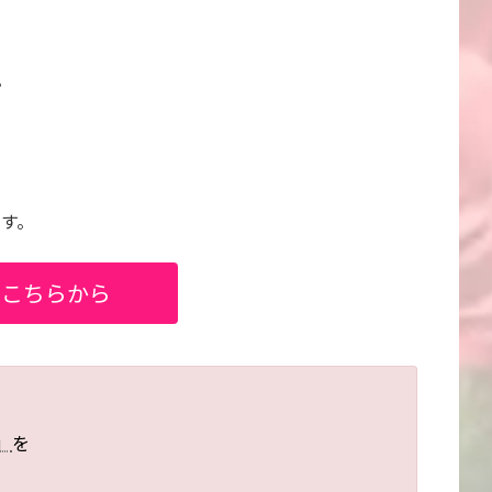
。
です。
はこちらから
」
を