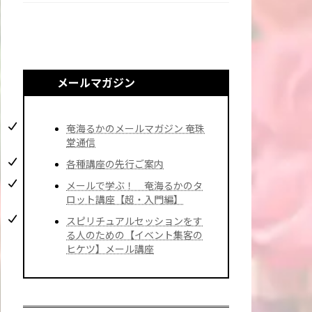
メールマガジン
奄海るかのメールマガジン 奄珠
堂通信
各種講座の先行ご案内
メールで学ぶ！ 奄海るかのタ
ロット講座【超・入門編】
スピリチュアルセッションをす
る人のための【イベント集客の
ヒケツ】メール講座