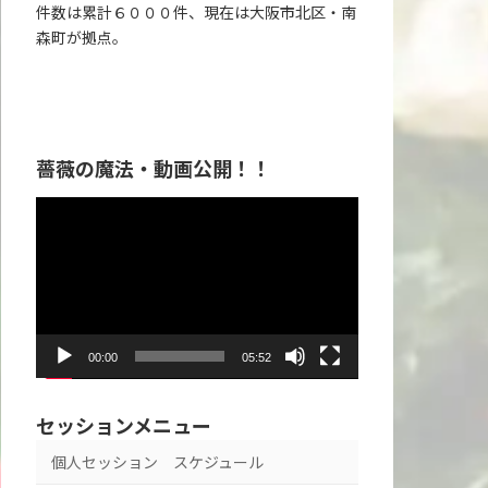
件数は累計６０００件、現在は大阪市北区・南
森町が拠点。
薔薇の魔法・動画公開！！
動
画
プ
レ
ー
ヤ
00:00
05:52
ー
セッションメニュー
個人セッション スケジュール