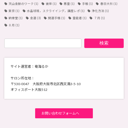
天山金脈のワーク
(1)
彼岸
(1)
悪霊
(1)
手帳
(1)
春日大社
(1)
東京
(1)
水晶球視，スクライイング，講座レポ
(1)
浄化方法
(1)
納骨堂
(1)
金運
(3)
開運手帳
(1)
霊能者
(1)
７月
(1)
８月
(1)
検索
サイト運営者：奄海るか
サロン所在地：
〒530-0047 大阪府大阪市北区西天満3-5-10
オフィスポート大阪512
お問い合わせフォームへ