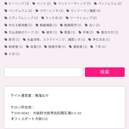
ヒーリング
(3)
ペット
(2)
ペットリーディング
(5)
ペンジュラム
(2)
ペンデュラム
(2)
マネーレイキ
(1)
マンツーマン講座
(4)
ミディアムシップ
(1)
ランチ会
(2)
ワークショップ
(2)
内なる龍覚醒
(2)
動画講座
(1)
動画販売
(1)
占い
(2)
天山金脈のワーク
(1)
彼岸
(1)
悪霊
(1)
手帳
(1)
春日大社
(1)
東京
(1)
水晶球視，スクライイング，講座レポ
(1)
浄化方法
(1)
納骨堂
(1)
金運
(3)
開運手帳
(1)
霊能者
(1)
７月
(1)
８月
(1)
検索
サイト運営者：奄海るか
サロン所在地：
〒530-0047 大阪府大阪市北区西天満3-5-10
オフィスポート大阪512