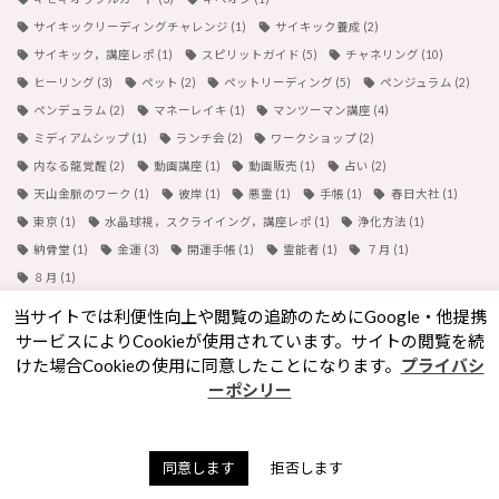
サイキックリーディングチャレンジ
(1)
サイキック養成
(2)
サイキック，講座レポ
(1)
スピリットガイド
(5)
チャネリング
(10)
ヒーリング
(3)
ペット
(2)
ペットリーディング
(5)
ペンジュラム
(2)
ペンデュラム
(2)
マネーレイキ
(1)
マンツーマン講座
(4)
ミディアムシップ
(1)
ランチ会
(2)
ワークショップ
(2)
内なる龍覚醒
(2)
動画講座
(1)
動画販売
(1)
占い
(2)
天山金脈のワーク
(1)
彼岸
(1)
悪霊
(1)
手帳
(1)
春日大社
(1)
東京
(1)
水晶球視，スクライイング，講座レポ
(1)
浄化方法
(1)
納骨堂
(1)
金運
(3)
開運手帳
(1)
霊能者
(1)
７月
(1)
８月
(1)
当サイトでは利便性向上や閲覧の追跡のためにGoogle・他提携
サービスによりCookieが使用されています。サイトの閲覧を続
検索
けた場合Cookieの使用に同意したことになります。
プライバシ
ーポシリー
サイト運営者：奄海るか
同意します
拒否します
サロン所在地：