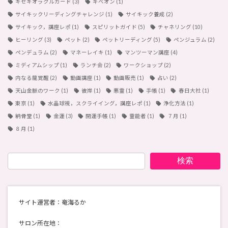
キセキオラクルカード
(3)
ギベオン
(1)
サイキックリーディングチャレンジ
(1)
サイキック養成
(2)
サイキック，講座レポ
(1)
スピリットガイド
(5)
チャネリング
(10)
ヒーリング
(3)
ペット
(2)
ペットリーディング
(5)
ペンジュラム
(2)
ペンデュラム
(2)
マネーレイキ
(1)
マンツーマン講座
(4)
ミディアムシップ
(1)
ランチ会
(2)
ワークショップ
(2)
内なる龍覚醒
(2)
動画講座
(1)
動画販売
(1)
占い
(2)
天山金脈のワーク
(1)
彼岸
(1)
悪霊
(1)
手帳
(1)
春日大社
(1)
東京
(1)
水晶球視，スクライイング，講座レポ
(1)
浄化方法
(1)
納骨堂
(1)
金運
(3)
開運手帳
(1)
霊能者
(1)
７月
(1)
８月
(1)
検索
サイト運営者：奄海るか
サロン所在地：