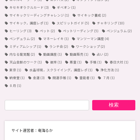
キセキオラクルカード
(3)
ギベオン
(1)
サイキックリーディングチャレンジ
(1)
サイキック養成
(2)
サイキック，講座レポ
(1)
スピリットガイド
(5)
チャネリング
(10)
ヒーリング
(3)
ペット
(2)
ペットリーディング
(5)
ペンジュラム
(2)
ペンデュラム
(2)
マネーレイキ
(1)
マンツーマン講座
(4)
ミディアムシップ
(1)
ランチ会
(2)
ワークショップ
(2)
内なる龍覚醒
(2)
動画講座
(1)
動画販売
(1)
占い
(2)
天山金脈のワーク
(1)
彼岸
(1)
悪霊
(1)
手帳
(1)
春日大社
(1)
東京
(1)
水晶球視，スクライイング，講座レポ
(1)
浄化方法
(1)
納骨堂
(1)
金運
(3)
開運手帳
(1)
霊能者
(1)
７月
(1)
８月
(1)
検索
サイト運営者：奄海るか