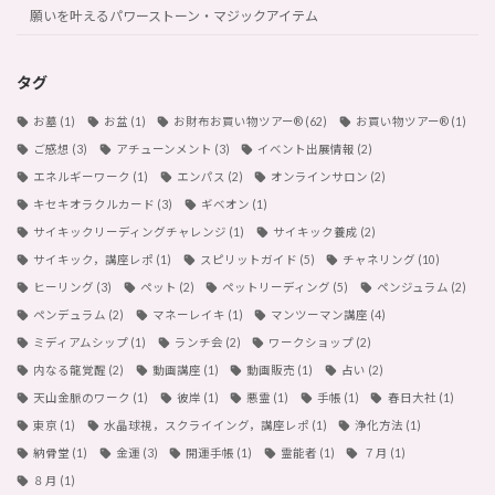
願いを叶えるパワーストーン・マジックアイテム
タグ
お墓
(1)
お盆
(1)
お財布お買い物ツアー®︎
(62)
お買い物ツアー®︎
(1)
ご感想
(3)
アチューンメント
(3)
イベント出展情報
(2)
エネルギーワーク
(1)
エンパス
(2)
オンラインサロン
(2)
キセキオラクルカード
(3)
ギベオン
(1)
サイキックリーディングチャレンジ
(1)
サイキック養成
(2)
サイキック，講座レポ
(1)
スピリットガイド
(5)
チャネリング
(10)
ヒーリング
(3)
ペット
(2)
ペットリーディング
(5)
ペンジュラム
(2)
ペンデュラム
(2)
マネーレイキ
(1)
マンツーマン講座
(4)
ミディアムシップ
(1)
ランチ会
(2)
ワークショップ
(2)
内なる龍覚醒
(2)
動画講座
(1)
動画販売
(1)
占い
(2)
天山金脈のワーク
(1)
彼岸
(1)
悪霊
(1)
手帳
(1)
春日大社
(1)
東京
(1)
水晶球視，スクライイング，講座レポ
(1)
浄化方法
(1)
納骨堂
(1)
金運
(3)
開運手帳
(1)
霊能者
(1)
７月
(1)
８月
(1)