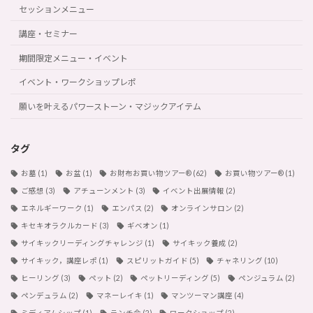
セッションメニュー
講座・セミナー
期間限定メニュー・イベント
イベント・ワークショップレポ
願いを叶えるパワーストーン・マジックアイテム
タグ
お墓
(1)
お盆
(1)
お財布お買い物ツアー®︎
(62)
お買い物ツアー®︎
(1)
ご感想
(3)
アチューンメント
(3)
イベント出展情報
(2)
エネルギーワーク
(1)
エンパス
(2)
オンラインサロン
(2)
キセキオラクルカード
(3)
ギベオン
(1)
サイキックリーディングチャレンジ
(1)
サイキック養成
(2)
サイキック，講座レポ
(1)
スピリットガイド
(5)
チャネリング
(10)
ヒーリング
(3)
ペット
(2)
ペットリーディング
(5)
ペンジュラム
(2)
ペンデュラム
(2)
マネーレイキ
(1)
マンツーマン講座
(4)