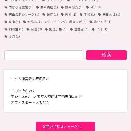
ミディアムシップ
(1)
ランチ会
(2)
ワークショップ
(2)
内なる龍覚醒
(2)
動画講座
(1)
動画販売
(1)
占い
(2)
天山金脈のワーク
(1)
彼岸
(1)
悪霊
(1)
手帳
(1)
春日大社
(1)
東京
(1)
水晶球視，スクライイング，講座レポ
(1)
浄化方法
(1)
納骨堂
(1)
金運
(3)
開運手帳
(1)
霊能者
(1)
７月
(1)
８月
(1)
検索
サイト運営者：奄海るか
サロン所在地：
〒530-0047 大阪府大阪市北区西天満3-5-10
オフィスポート大阪512
お問い合わせフォームへ