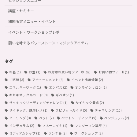
セッションメニュー
講座・セミナー
期間限定メニュー・イベント
イベント・ワークショップレポ
願いを叶えるパワーストーン・マジックアイテム
タグ
お墓
(1)
お盆
(1)
お財布お買い物ツアー®︎
(62)
お買い物ツアー®︎
(1)
ご感想
(3)
アチューンメント
(3)
イベント出展情報
(2)
エネルギーワーク
(1)
エンパス
(2)
オンラインサロン
(2)
キセキオラクルカード
(3)
ギベオン
(1)
サイキックリーディングチャレンジ
(1)
サイキック養成
(2)
サイキック，講座レポ
(1)
スピリットガイド
(5)
チャネリング
(10)
ヒーリング
(3)
ペット
(2)
ペットリーディング
(5)
ペンジュラム
(2)
ペンデュラム
(2)
マネーレイキ
(1)
マンツーマン講座
(4)
ミディアムシップ
(1)
ランチ会
(2)
ワークショップ
(2)