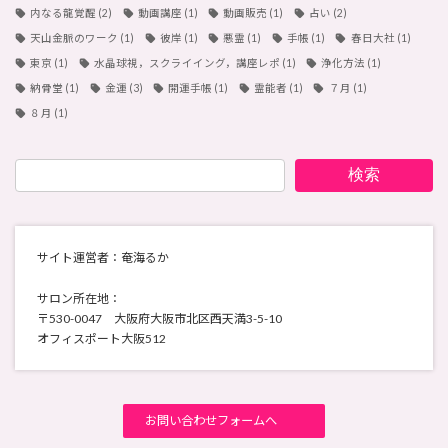
内なる龍覚醒
(2)
動画講座
(1)
動画販売
(1)
占い
(2)
天山金脈のワーク
(1)
彼岸
(1)
悪霊
(1)
手帳
(1)
春日大社
(1)
東京
(1)
水晶球視，スクライイング，講座レポ
(1)
浄化方法
(1)
納骨堂
(1)
金運
(3)
開運手帳
(1)
霊能者
(1)
７月
(1)
８月
(1)
検索
サイト運営者：奄海るか
サロン所在地：
〒530-0047 大阪府大阪市北区西天満3-5-10
オフィスポート大阪512
お問い合わせフォームへ