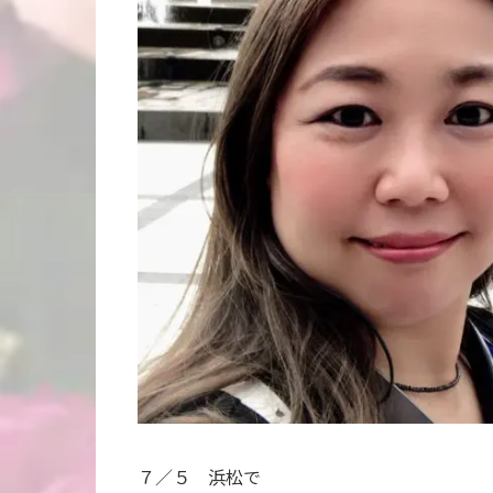
７／５ 浜松で