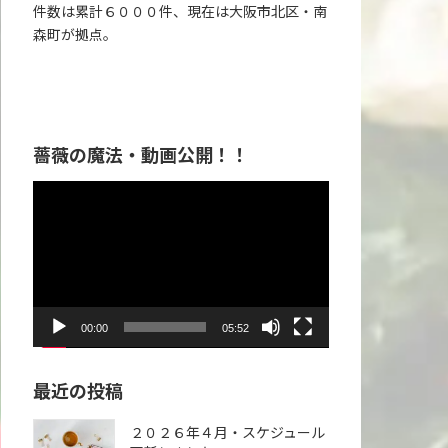
件数は累計６０００件、現在は大阪市北区・南
森町が拠点。
薔薇の魔法・動画公開！！
動
画
プ
レ
ー
ヤ
00:00
05:52
ー
最近の投稿
２０２６年４月・スケジュール