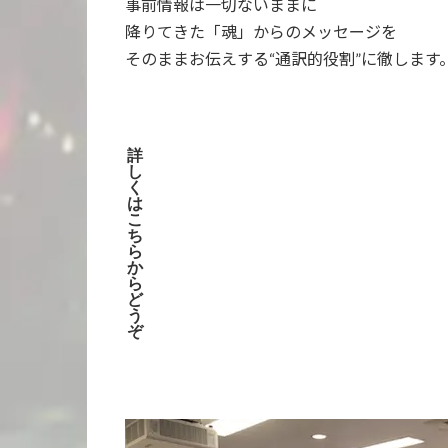
事前情報は一切ないままに
降りてきた「魂」からのメッセージを
そのままお伝えする“通訳的役割”に徹します
詳
し
く
は
こ
ち
ら
か
ら
ど
う
ぞ