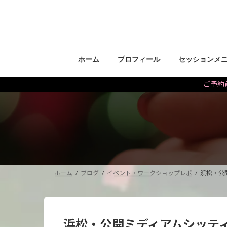
コ
ナ
ン
ビ
テ
ゲ
ン
ー
ツ
シ
ホーム
プロフィール
セッションメ
へ
ョ
ス
ン
ご予約前
キ
に
ッ
移
プ
動
ホーム
ブログ
イベント・ワークショップレポ
浜松・公
浜松・公開ミディアムシッテ