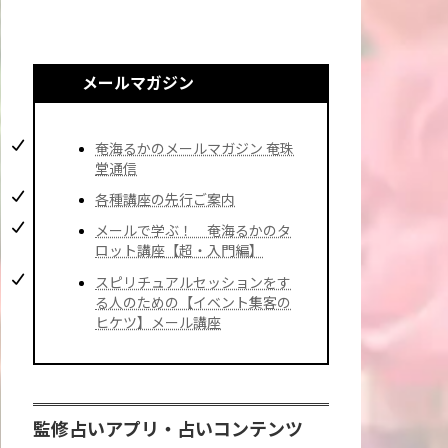
メールマガジン
奄海るかのメールマガジン 奄珠
堂通信
各種講座の先行ご案内
メールで学ぶ！ 奄海るかのタ
ロット講座【超・入門編】
スピリチュアルセッションをす
る人のための【イベント集客の
ヒケツ】メール講座
監修占いアプリ・占いコンテンツ