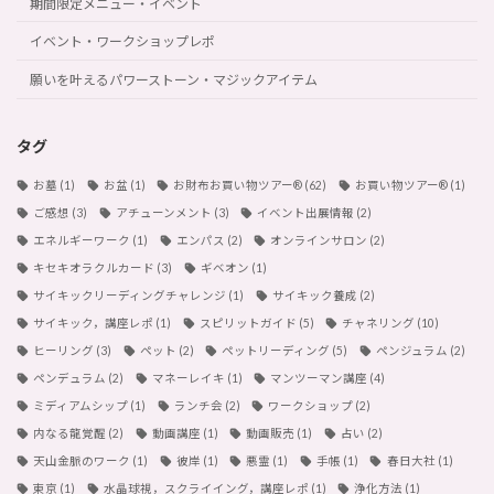
期間限定メニュー・イベント
イベント・ワークショップレポ
願いを叶えるパワーストーン・マジックアイテム
タグ
お墓
(1)
お盆
(1)
お財布お買い物ツアー®︎
(62)
お買い物ツアー®︎
(1)
ご感想
(3)
アチューンメント
(3)
イベント出展情報
(2)
エネルギーワーク
(1)
エンパス
(2)
オンラインサロン
(2)
キセキオラクルカード
(3)
ギベオン
(1)
サイキックリーディングチャレンジ
(1)
サイキック養成
(2)
サイキック，講座レポ
(1)
スピリットガイド
(5)
チャネリング
(10)
ヒーリング
(3)
ペット
(2)
ペットリーディング
(5)
ペンジュラム
(2)
ペンデュラム
(2)
マネーレイキ
(1)
マンツーマン講座
(4)
ミディアムシップ
(1)
ランチ会
(2)
ワークショップ
(2)
内なる龍覚醒
(2)
動画講座
(1)
動画販売
(1)
占い
(2)
天山金脈のワーク
(1)
彼岸
(1)
悪霊
(1)
手帳
(1)
春日大社
(1)
東京
(1)
水晶球視，スクライイング，講座レポ
(1)
浄化方法
(1)