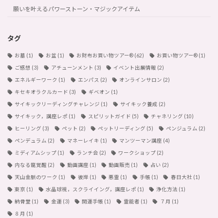
願いを叶えるパワーストーン・マジックアイテム
タグ
お墓
(1)
お盆
(1)
お財布お買い物ツアー®︎
(62)
お買い物ツアー®︎
(1)
ご感想
(3)
アチューンメント
(3)
イベント出展情報
(2)
エネルギーワーク
(1)
エンパス
(2)
オンラインサロン
(2)
キセキオラクルカード
(3)
ギベオン
(1)
サイキックリーディングチャレンジ
(1)
サイキック養成
(2)
サイキック，講座レポ
(1)
スピリットガイド
(5)
チャネリング
(10)
ヒーリング
(3)
ペット
(2)
ペットリーディング
(5)
ペンジュラム
(2)
ペンデュラム
(2)
マネーレイキ
(1)
マンツーマン講座
(4)
ミディアムシップ
(1)
ランチ会
(2)
ワークショップ
(2)
内なる龍覚醒
(2)
動画講座
(1)
動画販売
(1)
占い
(2)
天山金脈のワーク
(1)
彼岸
(1)
悪霊
(1)
手帳
(1)
春日大社
(1)
東京
(1)
水晶球視，スクライイング，講座レポ
(1)
浄化方法
(1)
納骨堂
(1)
金運
(3)
開運手帳
(1)
霊能者
(1)
７月
(1)
８月
(1)