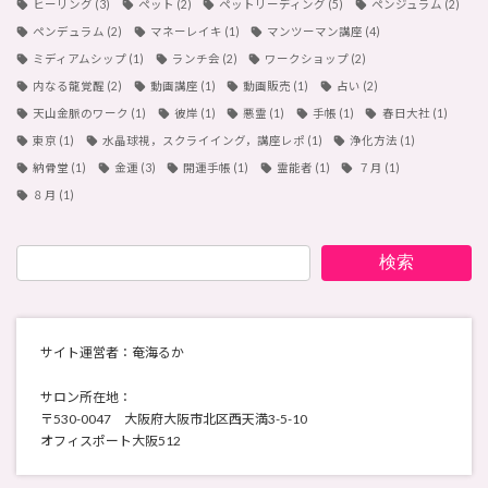
ヒーリング
(3)
ペット
(2)
ペットリーディング
(5)
ペンジュラム
(2)
ペンデュラム
(2)
マネーレイキ
(1)
マンツーマン講座
(4)
ミディアムシップ
(1)
ランチ会
(2)
ワークショップ
(2)
内なる龍覚醒
(2)
動画講座
(1)
動画販売
(1)
占い
(2)
天山金脈のワーク
(1)
彼岸
(1)
悪霊
(1)
手帳
(1)
春日大社
(1)
東京
(1)
水晶球視，スクライイング，講座レポ
(1)
浄化方法
(1)
納骨堂
(1)
金運
(3)
開運手帳
(1)
霊能者
(1)
７月
(1)
８月
(1)
検索
サイト運営者：奄海るか
サロン所在地：
〒530-0047 大阪府大阪市北区西天満3-5-10
オフィスポート大阪512