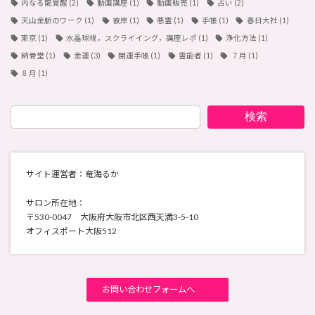
内なる龍覚醒
(2)
動画講座
(1)
動画販売
(1)
占い
(2)
天山金脈のワーク
(1)
彼岸
(1)
悪霊
(1)
手帳
(1)
春日大社
(1)
東京
(1)
水晶球視，スクライイング，講座レポ
(1)
浄化方法
(1)
納骨堂
(1)
金運
(3)
開運手帳
(1)
霊能者
(1)
７月
(1)
８月
(1)
検索
サイト運営者：奄海るか
サロン所在地：
〒530-0047 大阪府大阪市北区西天満3-5-10
オフィスポート大阪512
お問い合わせフォームへ