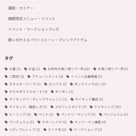
講座・セミナー
期間限定メニュー・イベント
イベント・ワークショップレポ
願いを叶えるパワーストーン・マジックアイテム
タグ
お墓
(1)
お盆
(1)
お財布お買い物ツアー®︎
(62)
お買い物ツアー®︎
(1)
ご感想
(3)
アチューンメント
(3)
イベント出展情報
(2)
エネルギーワーク
(1)
エンパス
(2)
オンラインサロン
(2)
キセキオラクルカード
(3)
ギベオン
(1)
サイキックリーディングチャレンジ
(1)
サイキック養成
(2)
サイキック，講座レポ
(1)
スピリットガイド
(5)
チャネリング
(10)
ヒーリング
(3)
ペット
(2)
ペットリーディング
(5)
ペンジュラム
(2)
ペンデュラム
(2)
マネーレイキ
(1)
マンツーマン講座
(4)
ミディアムシップ
(1)
ランチ会
(2)
ワークショップ
(2)