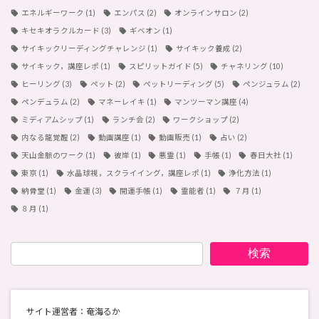
エネルギーワーク
(1)
エンパス
(2)
オンラインサロン
(2)
キセキオラクルカード
(3)
ギベオン
(1)
サイキックリーディングチャレンジ
(1)
サイキック養成
(2)
サイキック，講座レポ
(1)
スピリットガイド
(5)
チャネリング
(10)
ヒーリング
(3)
ペット
(2)
ペットリーディング
(5)
ペンジュラム
(2)
ペンデュラム
(2)
マネーレイキ
(1)
マンツーマン講座
(4)
ミディアムシップ
(1)
ランチ会
(2)
ワークショップ
(2)
内なる龍覚醒
(2)
動画講座
(1)
動画販売
(1)
占い
(2)
天山金脈のワーク
(1)
彼岸
(1)
悪霊
(1)
手帳
(1)
春日大社
(1)
東京
(1)
水晶球視，スクライイング，講座レポ
(1)
浄化方法
(1)
納骨堂
(1)
金運
(3)
開運手帳
(1)
霊能者
(1)
７月
(1)
８月
(1)
検索
サイト運営者：奄海るか