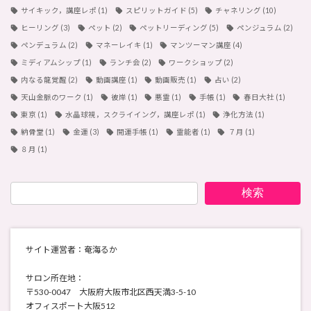
サイキック，講座レポ
(1)
スピリットガイド
(5)
チャネリング
(10)
ヒーリング
(3)
ペット
(2)
ペットリーディング
(5)
ペンジュラム
(2)
ペンデュラム
(2)
マネーレイキ
(1)
マンツーマン講座
(4)
ミディアムシップ
(1)
ランチ会
(2)
ワークショップ
(2)
内なる龍覚醒
(2)
動画講座
(1)
動画販売
(1)
占い
(2)
天山金脈のワーク
(1)
彼岸
(1)
悪霊
(1)
手帳
(1)
春日大社
(1)
東京
(1)
水晶球視，スクライイング，講座レポ
(1)
浄化方法
(1)
納骨堂
(1)
金運
(3)
開運手帳
(1)
霊能者
(1)
７月
(1)
８月
(1)
検索
サイト運営者：奄海るか
サロン所在地：
〒530-0047 大阪府大阪市北区西天満3-5-10
オフィスポート大阪512