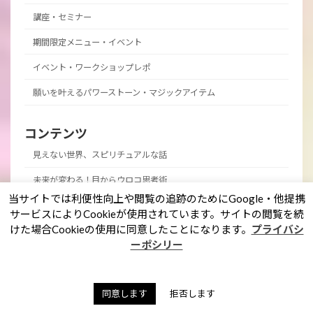
講座・セミナー
期間限定メニュー・イベント
イベント・ワークショップレポ
願いを叶えるパワーストーン・マジックアイテム
コンテンツ
見えない世界、スピリチュアルな話
未来が変わる！目からウロコ思考術
当サイトでは利便性向上や閲覧の追跡のためにGoogle・他提携
スピリチュアルなお仕事ヒント！
サービスによりCookieが使用されています。サイトの閲覧を続
けた場合Cookieの使用に同意したことになります。
プライバシ
パワーストーン マメ知識
ーポシリー
神社・仏閣参拝
霊能者のオモシロ裏バナシ。
同意します
拒否します
私のポリシー・理念