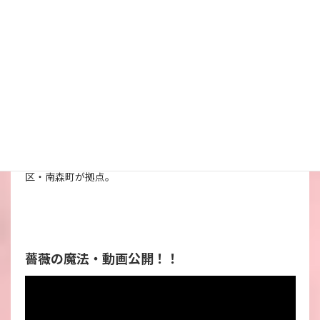
薔薇の魔法師・ サイキックミディアム
「薔薇の魔法」を扱う全世界３人の魔法師の１人でサイキッ
クミディアム（霊媒）。金融機関に１７年勤務、1万人以上
の顧客アドバイスを行う。その後この世界へ。
サイキックリーディング（霊視）をメインに、あなたに必要
なメッセージや亡くなった人からの声を伝えている。ブロッ
ク解除も得意。鑑定件数は累計６０００件、現在は大阪市北
区・南森町が拠点。
薔薇の魔法・動画公開！！
動
画
プ