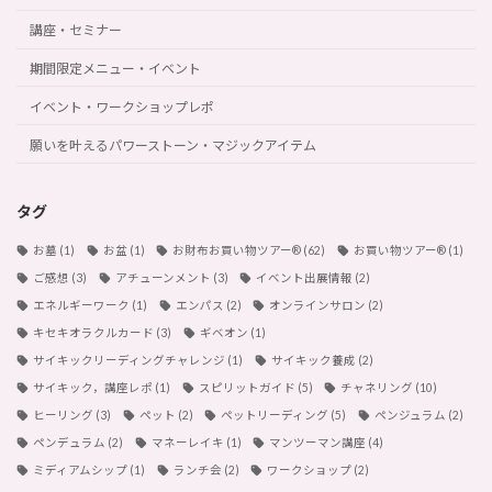
講座・セミナー
期間限定メニュー・イベント
イベント・ワークショップレポ
願いを叶えるパワーストーン・マジックアイテム
タグ
お墓
(1)
お盆
(1)
お財布お買い物ツアー®︎
(62)
お買い物ツアー®︎
(1)
ご感想
(3)
アチューンメント
(3)
イベント出展情報
(2)
エネルギーワーク
(1)
エンパス
(2)
オンラインサロン
(2)
キセキオラクルカード
(3)
ギベオン
(1)
サイキックリーディングチャレンジ
(1)
サイキック養成
(2)
サイキック，講座レポ
(1)
スピリットガイド
(5)
チャネリング
(10)
ヒーリング
(3)
ペット
(2)
ペットリーディング
(5)
ペンジュラム
(2)
ペンデュラム
(2)
マネーレイキ
(1)
マンツーマン講座
(4)
ミディアムシップ
(1)
ランチ会
(2)
ワークショップ
(2)