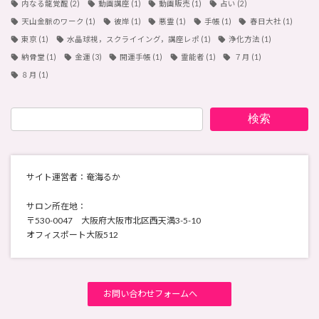
内なる龍覚醒
(2)
動画講座
(1)
動画販売
(1)
占い
(2)
天山金脈のワーク
(1)
彼岸
(1)
悪霊
(1)
手帳
(1)
春日大社
(1)
東京
(1)
水晶球視，スクライイング，講座レポ
(1)
浄化方法
(1)
納骨堂
(1)
金運
(3)
開運手帳
(1)
霊能者
(1)
７月
(1)
８月
(1)
検索
サイト運営者：奄海るか
サロン所在地：
〒530-0047 大阪府大阪市北区西天満3-5-10
オフィスポート大阪512
お問い合わせフォームへ