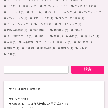
サイキック，講座レポ
(1)
スピリットガイド
(5)
チャネリング
(10)
ヒーリング
(3)
ペット
(2)
ペットリーディング
(5)
ペンジュラム
(2)
ペンデュラム
(2)
マネーレイキ
(1)
マンツーマン講座
(4)
ミディアムシップ
(1)
ランチ会
(2)
ワークショップ
(2)
内なる龍覚醒
(2)
動画講座
(1)
動画販売
(1)
占い
(2)
天山金脈のワーク
(1)
彼岸
(1)
悪霊
(1)
手帳
(1)
春日大社
(1)
東京
(1)
水晶球視，スクライイング，講座レポ
(1)
浄化方法
(1)
納骨堂
(1)
金運
(3)
開運手帳
(1)
霊能者
(1)
７月
(1)
８月
(1)
検索
サイト運営者：奄海るか
サロン所在地：
〒530-0047 大阪府大阪市北区西天満3-5-10