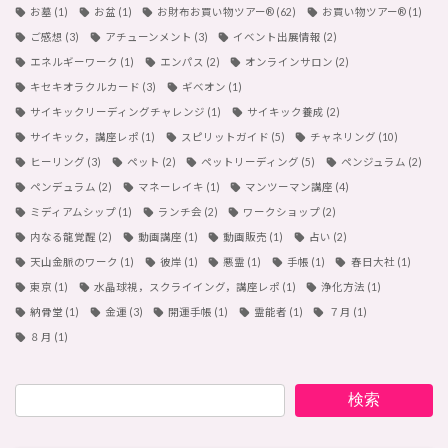
お墓
(1)
お盆
(1)
お財布お買い物ツアー®︎
(62)
お買い物ツアー®︎
(1)
ご感想
(3)
アチューンメント
(3)
イベント出展情報
(2)
エネルギーワーク
(1)
エンパス
(2)
オンラインサロン
(2)
キセキオラクルカード
(3)
ギベオン
(1)
サイキックリーディングチャレンジ
(1)
サイキック養成
(2)
サイキック，講座レポ
(1)
スピリットガイド
(5)
チャネリング
(10)
ヒーリング
(3)
ペット
(2)
ペットリーディング
(5)
ペンジュラム
(2)
ペンデュラム
(2)
マネーレイキ
(1)
マンツーマン講座
(4)
ミディアムシップ
(1)
ランチ会
(2)
ワークショップ
(2)
内なる龍覚醒
(2)
動画講座
(1)
動画販売
(1)
占い
(2)
天山金脈のワーク
(1)
彼岸
(1)
悪霊
(1)
手帳
(1)
春日大社
(1)
東京
(1)
水晶球視，スクライイング，講座レポ
(1)
浄化方法
(1)
納骨堂
(1)
金運
(3)
開運手帳
(1)
霊能者
(1)
７月
(1)
８月
(1)
検索