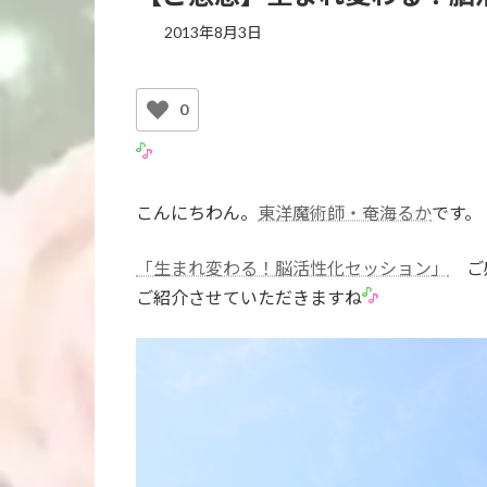
2013年8月3日
0
こんにちわん。
東洋魔術師・奄海るか
です。
「生まれ変わる！脳活性化セッション」
ご
ご紹介させていただきますね