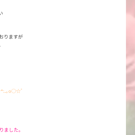
い
おりますが
。
☆*:..｡o○☆ﾟ
りました。