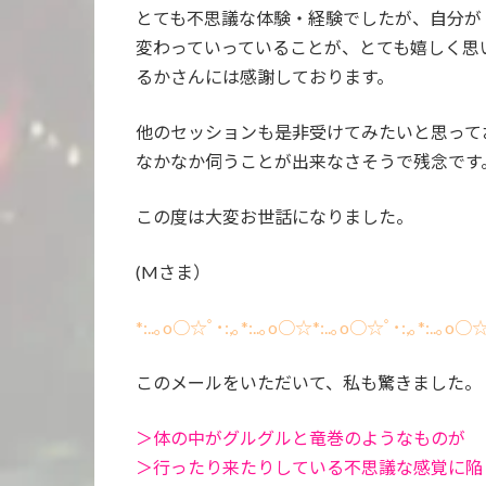
とても不思議な体験・経験でしたが、自分が
変わっていっていることが、とても嬉しく思
るかさんには感謝しております。
他のセッションも是非受けてみたいと思って
なかなか伺うことが出来なさそうで残念です
この度は大変お世話になりました。
(Mさま）
*:..｡o○☆ﾟ･:,｡*:..｡o○☆*:..｡o○☆ﾟ･:,｡*:..｡o○
このメールをいただいて、私も驚きました。
＞体の中がグルグルと竜巻のようなものが
＞行ったり来たりしている不思議な感覚に陥