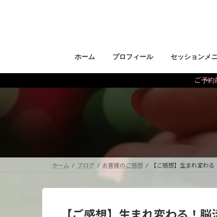
コ
ナ
ン
ビ
テ
ゲ
ン
ー
ツ
シ
ホーム
プロフィール
セッションメ
へ
ョ
ス
ン
ご予約前
キ
に
ッ
移
プ
動
ホーム
ブログ
お客様のご感想
【ご感想】生まれ変わる
【ご感想】生まれ変わる！脳