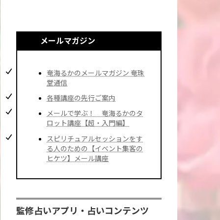
メールマガジン
奄海るかのメールマガジン 奄珠
堂通信
各種講座の先行ご案内
メールで学ぶ！ 奄海るかのタ
ロット講座【超・入門編】
スピリチュアルセッションをす
る人のための【イベント集客の
ヒケツ】メール講座
監修占いアプリ・占いコンテンツ