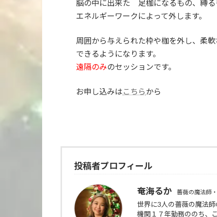
脳の中に出来た 足枷になるもの、縛る
エネルギーワークによって外します。
周囲から与えられた枠や枷を外し、柔軟
できるようになります。
遠隔のみ
のセッションです。
お申し込みは
こちら
から
投稿者プロフィール
奄海るか
薔薇の魔法師・
世界に3人の薔薇の魔法
機関１７年勤務ののち、