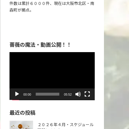
件数は累計６０００件、現在は大阪市北区・南
森町が拠点。
薔薇の魔法・動画公開！！
動
画
プ
レ
ー
ヤ
00:00
05:52
ー
最近の投稿
２０２６年４月・スケジュール