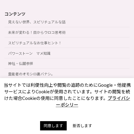
コンテンツ
見えない世界、スピリチュアルな話
未来が変わる！目からウロコ思考術
スピリチュアルなお仕事ヒント！
パワーストーン マメ知識
神社・仏閣参拝
霊能者のオモシロ裏バナシ。
私のポリシー・理念
当サイトでは利便性向上や閲覧の追跡のためにGoogle・他提携
サービスによりCookieが使用されています。サイトの閲覧を続
霊能者・ミディアムの日常
けた場合Cookieの使用に同意したことになります。
プライバシ
ーポシリー
タロット・占いについて知る、学ぶ
ブログカテゴリー
同意します
拒否します
お知らせ