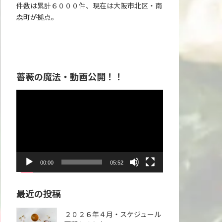
件数は累計６０００件、現在は大阪市北区・南
森町が拠点。
薔薇の魔法・動画公開！！
動
画
プ
レ
ー
ヤ
00:00
05:52
ー
最近の投稿
２０２６年４月・スケジュール