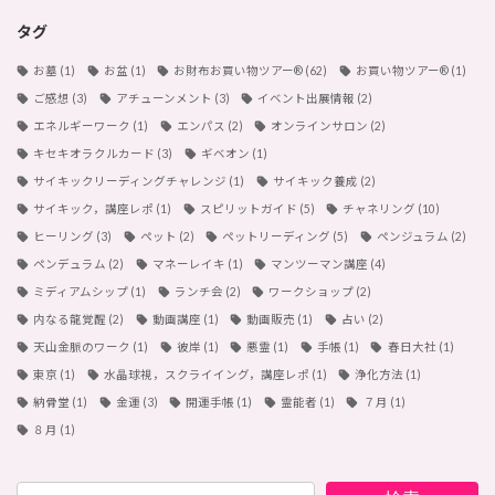
タグ
お墓
(1)
お盆
(1)
お財布お買い物ツアー®︎
(62)
お買い物ツアー®︎
(1)
ご感想
(3)
アチューンメント
(3)
イベント出展情報
(2)
エネルギーワーク
(1)
エンパス
(2)
オンラインサロン
(2)
キセキオラクルカード
(3)
ギベオン
(1)
サイキックリーディングチャレンジ
(1)
サイキック養成
(2)
サイキック，講座レポ
(1)
スピリットガイド
(5)
チャネリング
(10)
ヒーリング
(3)
ペット
(2)
ペットリーディング
(5)
ペンジュラム
(2)
ペンデュラム
(2)
マネーレイキ
(1)
マンツーマン講座
(4)
ミディアムシップ
(1)
ランチ会
(2)
ワークショップ
(2)
内なる龍覚醒
(2)
動画講座
(1)
動画販売
(1)
占い
(2)
天山金脈のワーク
(1)
彼岸
(1)
悪霊
(1)
手帳
(1)
春日大社
(1)
東京
(1)
水晶球視，スクライイング，講座レポ
(1)
浄化方法
(1)
納骨堂
(1)
金運
(3)
開運手帳
(1)
霊能者
(1)
７月
(1)
８月
(1)