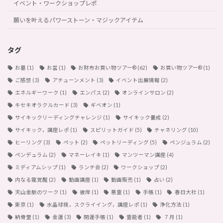
イベント・ワークショップレポ
願いを叶えるパワーストーン・マジックアイテム
タグ
お墓
(1)
お盆
(1)
お財布お買い物ツアー®︎
(62)
お買い物ツアー®︎
(1)
ご感想
(3)
アチューンメント
(3)
イベント出展情報
(2)
エネルギーワーク
(1)
エンパス
(2)
オンラインサロン
(2)
キセキオラクルカード
(3)
ギベオン
(1)
サイキックリーディングチャレンジ
(1)
サイキック養成
(2)
サイキック，講座レポ
(1)
スピリットガイド
(5)
チャネリング
(10)
ヒーリング
(3)
ペット
(2)
ペットリーディング
(5)
ペンジュラム
(2)
ペンデュラム
(2)
マネーレイキ
(1)
マンツーマン講座
(4)
ミディアムシップ
(1)
ランチ会
(2)
ワークショップ
(2)
内なる龍覚醒
(2)
動画講座
(1)
動画販売
(1)
占い
(2)
天山金脈のワーク
(1)
彼岸
(1)
悪霊
(1)
手帳
(1)
春日大社
(1)
東京
(1)
水晶球視，スクライイング，講座レポ
(1)
浄化方法
(1)
納骨堂
(1)
金運
(3)
開運手帳
(1)
霊能者
(1)
７月
(1)