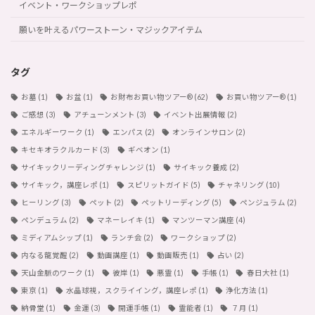
イベント・ワークショップレポ
願いを叶えるパワーストーン・マジックアイテム
タグ
お墓
(1)
お盆
(1)
お財布お買い物ツアー®︎
(62)
お買い物ツアー®︎
(1)
ご感想
(3)
アチューンメント
(3)
イベント出展情報
(2)
エネルギーワーク
(1)
エンパス
(2)
オンラインサロン
(2)
キセキオラクルカード
(3)
ギベオン
(1)
サイキックリーディングチャレンジ
(1)
サイキック養成
(2)
サイキック，講座レポ
(1)
スピリットガイド
(5)
チャネリング
(10)
ヒーリング
(3)
ペット
(2)
ペットリーディング
(5)
ペンジュラム
(2)
ペンデュラム
(2)
マネーレイキ
(1)
マンツーマン講座
(4)
ミディアムシップ
(1)
ランチ会
(2)
ワークショップ
(2)
内なる龍覚醒
(2)
動画講座
(1)
動画販売
(1)
占い
(2)
天山金脈のワーク
(1)
彼岸
(1)
悪霊
(1)
手帳
(1)
春日大社
(1)
東京
(1)
水晶球視，スクライイング，講座レポ
(1)
浄化方法
(1)
納骨堂
(1)
金運
(3)
開運手帳
(1)
霊能者
(1)
７月
(1)