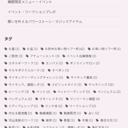
期間限定メニュー・イベント
イベント・ワークショップレポ
願いを叶えるパワーストーン・マジックアイテム
タグ
お墓
(1)
お盆
(1)
お財布お買い物ツアー®︎
(62)
お買い物ツアー®︎
(1)
ご感想
(3)
アチューンメント
(3)
イベント出展情報
(2)
エネルギーワーク
(1)
エンパス
(2)
オンラインサロン
(2)
キセキオラクルカード
(3)
ギベオン
(1)
サイキックリーディングチャレンジ
(1)
サイキック養成
(2)
サイキック，講座レポ
(1)
スピリットガイド
(5)
チャネリング
(10)
ヒーリング
(3)
ペット
(2)
ペットリーディング
(5)
ペンジュラム
(2)
ペンデュラム
(2)
マネーレイキ
(1)
マンツーマン講座
(4)
ミディアムシップ
(1)
ランチ会
(2)
ワークショップ
(2)
内なる龍覚醒
(2)
動画講座
(1)
動画販売
(1)
占い
(2)
天山金脈のワーク
(1)
彼岸
(1)
悪霊
(1)
手帳
(1)
春日大社
(1)
東京
(1)
水晶球視，スクライイング，講座レポ
(1)
浄化方法
(1)