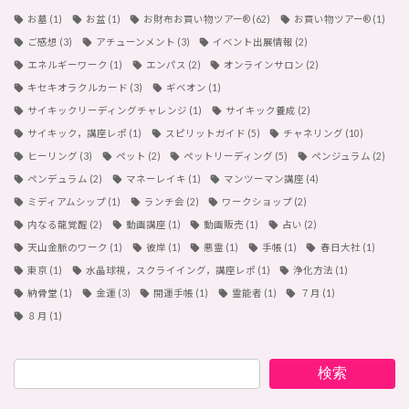
お墓
(1)
お盆
(1)
お財布お買い物ツアー®︎
(62)
お買い物ツアー®︎
(1)
ご感想
(3)
アチューンメント
(3)
イベント出展情報
(2)
エネルギーワーク
(1)
エンパス
(2)
オンラインサロン
(2)
キセキオラクルカード
(3)
ギベオン
(1)
サイキックリーディングチャレンジ
(1)
サイキック養成
(2)
サイキック，講座レポ
(1)
スピリットガイド
(5)
チャネリング
(10)
ヒーリング
(3)
ペット
(2)
ペットリーディング
(5)
ペンジュラム
(2)
ペンデュラム
(2)
マネーレイキ
(1)
マンツーマン講座
(4)
ミディアムシップ
(1)
ランチ会
(2)
ワークショップ
(2)
内なる龍覚醒
(2)
動画講座
(1)
動画販売
(1)
占い
(2)
天山金脈のワーク
(1)
彼岸
(1)
悪霊
(1)
手帳
(1)
春日大社
(1)
東京
(1)
水晶球視，スクライイング，講座レポ
(1)
浄化方法
(1)
納骨堂
(1)
金運
(3)
開運手帳
(1)
霊能者
(1)
７月
(1)
８月
(1)
検索