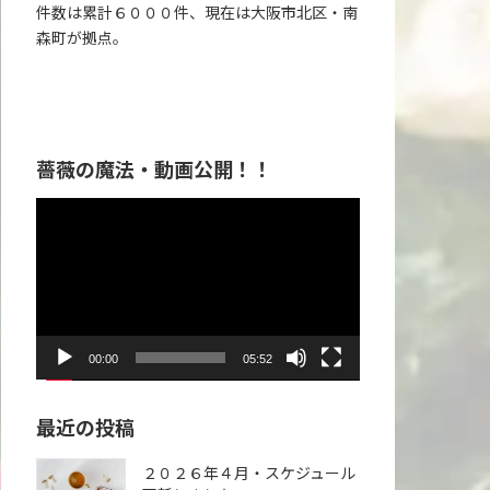
件数は累計６０００件、現在は大阪市北区・南
森町が拠点。
薔薇の魔法・動画公開！！
動
画
プ
レ
ー
ヤ
00:00
05:52
ー
最近の投稿
２０２６年４月・スケジュール