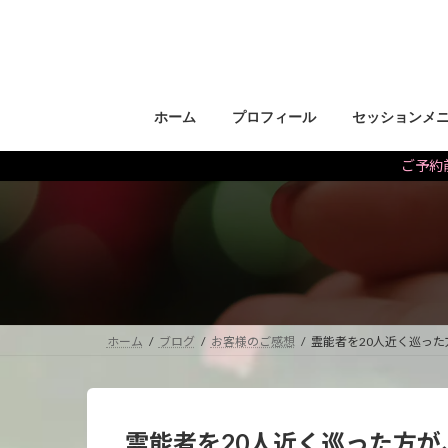
コ
ナ
ン
ビ
テ
ゲ
ン
ー
ツ
シ
ホーム
プロフィール
セッションメ
へ
ョ
ス
ン
ご予約前
キ
に
ッ
移
プ
動
ホーム
ブログ
お客様のご感想
霊能者を20人近く巡っ
霊能者を20人近く巡った方