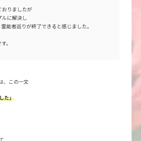
ておりましたが
プルに解決し
く霊能者巡りが終了できると感じました。
です。
は、この一文
した」
て