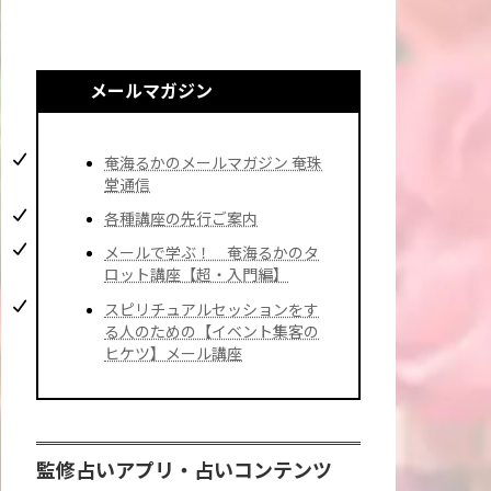
メールマガジン
奄海るかのメールマガジン 奄珠
堂通信
各種講座の先行ご案内
メールで学ぶ！ 奄海るかのタ
ロット講座【超・入門編】
スピリチュアルセッションをす
る人のための【イベント集客の
ヒケツ】メール講座
監修占いアプリ・占いコンテンツ