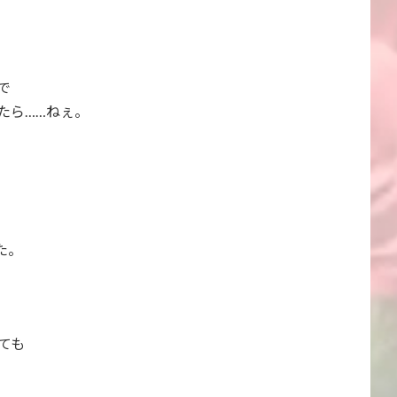
で
たら……ねぇ。
た。
ても