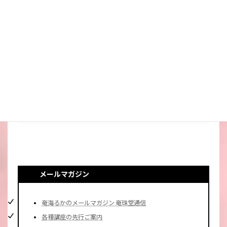
スピリチュアルなお仕事ヒント！
パワーストーン マメ知識
神社・仏閣参拝
霊能者のオモシロ裏バナシ。
私のポリシー・理念
霊能者・ミディアムの日常
タロット・占いについて知る、学ぶ
メールマガジン
奄海るかのメールマガジン 奄珠堂通信
各種講座の先行ご案内