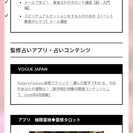
メールで学ぶ！ 奄海るかのタロット講座【超・入門
編】
スピリチュアルセッションをする人のための【イベント
集客のヒケツ】メール講座
監修占いアプリ・占いコンテンツ
VOGUE JAPAN
Today's Fortune 直感でクリック！ 選んだ数字でわかる、今日
のあなたの運勢は？（新作時計特集の関連コンテンツとし
て、2018年8月掲載）
アプリ 極限霊視◆霊感タロット