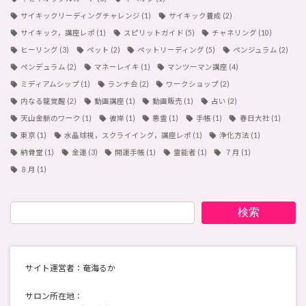
サイキックリーディングチャレンジ
(1)
サイキック養成
(2)
サイキック，講座レポ
(1)
スピリットガイド
(5)
チャネリング
(10)
ヒーリング
(3)
ペット
(2)
ペットリーディング
(5)
ペンジュラム
(2)
ペンデュラム
(2)
マネーレイキ
(1)
マンツーマン講座
(4)
ミディアムシップ
(1)
ランチ会
(2)
ワークショップ
(2)
内なる龍覚醒
(2)
動画講座
(1)
動画販売
(1)
占い
(2)
天山金脈のワーク
(1)
彼岸
(1)
悪霊
(1)
手帳
(1)
春日大社
(1)
東京
(1)
水晶球視，スクライイング，講座レポ
(1)
浄化方法
(1)
納骨堂
(1)
金運
(3)
開運手帳
(1)
霊能者
(1)
７月
(1)
８月
(1)
検索
サイト運営者：奄海るか
サロン所在地：