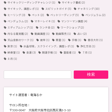
サイキックリーディングチャレンジ
(1)
サイキック養成
(2)
サイキック，講座レポ
(1)
スピリットガイド
(5)
チャネリング
(10)
ヒーリング
(3)
ペット
(2)
ペットリーディング
(5)
ペンジュラム
(2)
ペンデュラム
(2)
マネーレイキ
(1)
マンツーマン講座
(4)
ミディアムシップ
(1)
ランチ会
(2)
ワークショップ
(2)
内なる龍覚醒
(2)
動画講座
(1)
動画販売
(1)
占い
(2)
天山金脈のワーク
(1)
彼岸
(1)
悪霊
(1)
手帳
(1)
春日大社
(1)
東京
(1)
水晶球視，スクライイング，講座レポ
(1)
浄化方法
(1)
納骨堂
(1)
金運
(3)
開運手帳
(1)
霊能者
(1)
７月
(1)
８月
(1)
検索
サイト運営者：奄海るか
サロン所在地：
〒530-0047 大阪府大阪市北区西天満3-5-10