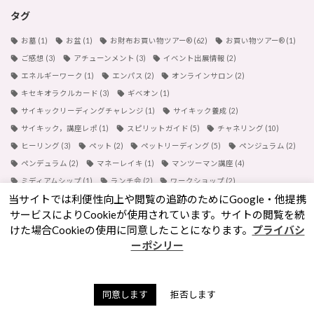
タグ
お墓
(1)
お盆
(1)
お財布お買い物ツアー®︎
(62)
お買い物ツアー®︎
(1)
ご感想
(3)
アチューンメント
(3)
イベント出展情報
(2)
エネルギーワーク
(1)
エンパス
(2)
オンラインサロン
(2)
キセキオラクルカード
(3)
ギベオン
(1)
サイキックリーディングチャレンジ
(1)
サイキック養成
(2)
サイキック，講座レポ
(1)
スピリットガイド
(5)
チャネリング
(10)
ヒーリング
(3)
ペット
(2)
ペットリーディング
(5)
ペンジュラム
(2)
ペンデュラム
(2)
マネーレイキ
(1)
マンツーマン講座
(4)
ミディアムシップ
(1)
ランチ会
(2)
ワークショップ
(2)
当サイトでは利便性向上や閲覧の追跡のためにGoogle・他提携
内なる龍覚醒
(2)
動画講座
(1)
動画販売
(1)
占い
(2)
サービスによりCookieが使用されています。サイトの閲覧を続
天山金脈のワーク
(1)
彼岸
(1)
悪霊
(1)
手帳
(1)
春日大社
(1)
けた場合Cookieの使用に同意したことになります。
プライバシ
東京
(1)
水晶球視，スクライイング，講座レポ
(1)
浄化方法
(1)
ーポシリー
納骨堂
(1)
金運
(3)
開運手帳
(1)
霊能者
(1)
７月
(1)
８月
(1)
同意します
拒否します
検索