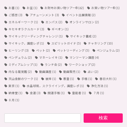
お墓
(1)
お盆
(1)
お財布お買い物ツアー®︎
(62)
お買い物ツアー®︎
(1)
ご感想
(3)
アチューンメント
(3)
イベント出展情報
(2)
エネルギーワーク
(1)
エンパス
(2)
オンラインサロン
(2)
キセキオラクルカード
(3)
ギベオン
(1)
サイキックリーディングチャレンジ
(1)
サイキック養成
(2)
サイキック，講座レポ
(1)
スピリットガイド
(5)
チャネリング
(10)
ヒーリング
(3)
ペット
(2)
ペットリーディング
(5)
ペンジュラム
(2)
ペンデュラム
(2)
マネーレイキ
(1)
マンツーマン講座
(4)
ミディアムシップ
(1)
ランチ会
(2)
ワークショップ
(2)
内なる龍覚醒
(2)
動画講座
(1)
動画販売
(1)
占い
(2)
天山金脈のワーク
(1)
彼岸
(1)
悪霊
(1)
手帳
(1)
春日大社
(1)
東京
(1)
水晶球視，スクライイング，講座レポ
(1)
浄化方法
(1)
納骨堂
(1)
金運
(3)
開運手帳
(1)
霊能者
(1)
７月
(1)
８月
(1)
検索