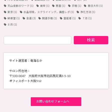
天山金脈のワーク
(1)
彼岸
(1)
悪霊
(1)
手帳
(1)
春日大社
(1)
東京
(1)
水晶球視，スクライイング，講座レポ
(1)
浄化方法
(1)
納骨堂
(1)
金運
(3)
開運手帳
(1)
霊能者
(1)
７月
(1)
８月
(1)
検索
サイト運営者：奄海るか
サロン所在地：
〒530-0047 大阪府大阪市北区西天満3-5-10
オフィスポート大阪512
お問い合わせフォームへ