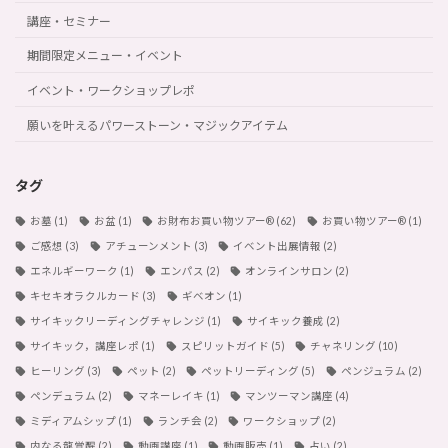
講座・セミナー
期間限定メニュー・イベント
イベント・ワークショップレポ
願いを叶えるパワーストーン・マジックアイテム
タグ
お墓
(1)
お盆
(1)
お財布お買い物ツアー®︎
(62)
お買い物ツアー®︎
(1)
ご感想
(3)
アチューンメント
(3)
イベント出展情報
(2)
エネルギーワーク
(1)
エンパス
(2)
オンラインサロン
(2)
キセキオラクルカード
(3)
ギベオン
(1)
サイキックリーディングチャレンジ
(1)
サイキック養成
(2)
サイキック，講座レポ
(1)
スピリットガイド
(5)
チャネリング
(10)
ヒーリング
(3)
ペット
(2)
ペットリーディング
(5)
ペンジュラム
(2)
ペンデュラム
(2)
マネーレイキ
(1)
マンツーマン講座
(4)
ミディアムシップ
(1)
ランチ会
(2)
ワークショップ
(2)
内なる龍覚醒
(2)
動画講座
(1)
動画販売
(1)
占い
(2)