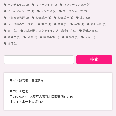
ペンデュラム
(2)
マネーレイキ
(1)
マンツーマン講座
(4)
ミディアムシップ
(1)
ランチ会
(2)
ワークショップ
(2)
内なる龍覚醒
(2)
動画講座
(1)
動画販売
(1)
占い
(2)
天山金脈のワーク
(1)
彼岸
(1)
悪霊
(1)
手帳
(1)
春日大社
(1)
東京
(1)
水晶球視，スクライイング，講座レポ
(1)
浄化方法
(1)
納骨堂
(1)
金運
(3)
開運手帳
(1)
霊能者
(1)
７月
(1)
８月
(1)
検索
サイト運営者：奄海るか
サロン所在地：
〒530-0047 大阪府大阪市北区西天満3-5-10
オフィスポート大阪512