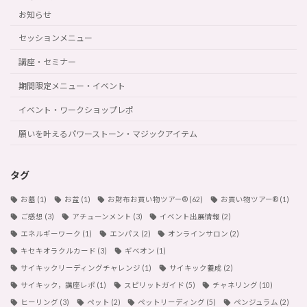
お知らせ
セッションメニュー
講座・セミナー
期間限定メニュー・イベント
イベント・ワークショップレポ
願いを叶えるパワーストーン・マジックアイテム
タグ
お墓
(1)
お盆
(1)
お財布お買い物ツアー®︎
(62)
お買い物ツアー®︎
(1)
ご感想
(3)
アチューンメント
(3)
イベント出展情報
(2)
エネルギーワーク
(1)
エンパス
(2)
オンラインサロン
(2)
キセキオラクルカード
(3)
ギベオン
(1)
サイキックリーディングチャレンジ
(1)
サイキック養成
(2)
サイキック，講座レポ
(1)
スピリットガイド
(5)
チャネリング
(10)
ヒーリング
(3)
ペット
(2)
ペットリーディング
(5)
ペンジュラム
(2)