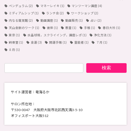
ペンデュラム
(2)
マネーレイキ
(1)
マンツーマン講座
(4)
ミディアムシップ
(1)
ランチ会
(2)
ワークショップ
(2)
内なる龍覚醒
(2)
動画講座
(1)
動画販売
(1)
占い
(2)
天山金脈のワーク
(1)
彼岸
(1)
悪霊
(1)
手帳
(1)
春日大社
(1)
東京
(1)
水晶球視，スクライイング，講座レポ
(1)
浄化方法
(1)
納骨堂
(1)
金運
(3)
開運手帳
(1)
霊能者
(1)
７月
(1)
８月
(1)
検索
サイト運営者：奄海るか
サロン所在地：
〒530-0047 大阪府大阪市北区西天満3-5-10
オフィスポート大阪512