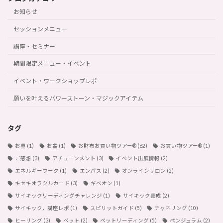
お知らせ
セッションメニュー
講座・セミナー
期間限定メニュー・イベント
イベント・ワークショップレポ
願いを叶えるパワーストーン・マジックアイテム
タグ
お墓
(1)
お盆
(1)
お財布お買い物ツアー®︎
(62)
お買い物ツアー®︎
(1)
ご感想
(3)
アチューンメント
(3)
イベント出展情報
(2)
エネルギーワーク
(1)
エンパス
(2)
オンラインサロン
(2)
キセキオラクルカード
(3)
ギベオン
(1)
サイキックリーディングチャレンジ
(1)
サイキック養成
(2)
サイキック，講座レポ
(1)
スピリットガイド
(5)
チャネリング
(10)
ヒーリング
(3)
ペット
(2)
ペットリーディング
(5)
ペンジュラム
(2)