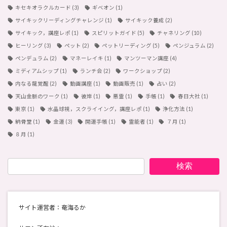
キセキオラクルカード
(3)
ギベオン
(1)
サイキックリーディングチャレンジ
(1)
サイキック養成
(2)
サイキック，講座レポ
(1)
スピリットガイド
(5)
チャネリング
(10)
ヒーリング
(3)
ペット
(2)
ペットリーディング
(5)
ペンジュラム
(2)
ペンデュラム
(2)
マネーレイキ
(1)
マンツーマン講座
(4)
ミディアムシップ
(1)
ランチ会
(2)
ワークショップ
(2)
内なる龍覚醒
(2)
動画講座
(1)
動画販売
(1)
占い
(2)
天山金脈のワーク
(1)
彼岸
(1)
悪霊
(1)
手帳
(1)
春日大社
(1)
東京
(1)
水晶球視，スクライイング，講座レポ
(1)
浄化方法
(1)
納骨堂
(1)
金運
(3)
開運手帳
(1)
霊能者
(1)
７月
(1)
８月
(1)
検索
サイト運営者：奄海るか