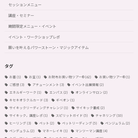
セッションメニュー
講座・セミナー
期間限定メニュー・イベント
イベント・ワークショップレポ
願いを叶えるパワーストーン・マジックアイテム
タグ
お墓
(1)
お盆
(1)
お財布お買い物ツアー®︎
(62)
お買い物ツアー®︎
(1)
ご感想
(3)
アチューンメント
(3)
イベント出展情報
(2)
エネルギーワーク
(1)
エンパス
(2)
オンラインサロン
(2)
キセキオラクルカード
(3)
ギベオン
(1)
サイキックリーディングチャレンジ
(1)
サイキック養成
(2)
サイキック，講座レポ
(1)
スピリットガイド
(5)
チャネリング
(10)
ヒーリング
(3)
ペット
(2)
ペットリーディング
(5)
ペンジュラム
(2)
ペンデュラム
(2)
マネーレイキ
(1)
マンツーマン講座
(4)