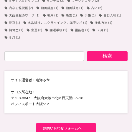
ミディアムシップ
(1)
ランチ会
(2)
ワークショップ
(2)
内なる龍覚醒
(2)
動画講座
(1)
動画販売
(1)
占い
(2)
天山金脈のワーク
(1)
彼岸
(1)
悪霊
(1)
手帳
(1)
春日大社
(1)
東京
(1)
水晶球視，スクライイング，講座レポ
(1)
浄化方法
(1)
納骨堂
(1)
金運
(3)
開運手帳
(1)
霊能者
(1)
７月
(1)
８月
(1)
検索
サイト運営者：奄海るか
サロン所在地：
〒530-0047 大阪府大阪市北区西天満3-5-10
オフィスポート大阪512
お問い合わせフォームへ