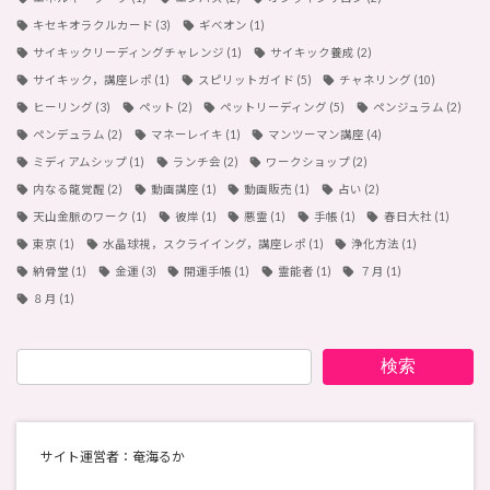
キセキオラクルカード
(3)
ギベオン
(1)
サイキックリーディングチャレンジ
(1)
サイキック養成
(2)
サイキック，講座レポ
(1)
スピリットガイド
(5)
チャネリング
(10)
ヒーリング
(3)
ペット
(2)
ペットリーディング
(5)
ペンジュラム
(2)
ペンデュラム
(2)
マネーレイキ
(1)
マンツーマン講座
(4)
ミディアムシップ
(1)
ランチ会
(2)
ワークショップ
(2)
内なる龍覚醒
(2)
動画講座
(1)
動画販売
(1)
占い
(2)
天山金脈のワーク
(1)
彼岸
(1)
悪霊
(1)
手帳
(1)
春日大社
(1)
東京
(1)
水晶球視，スクライイング，講座レポ
(1)
浄化方法
(1)
納骨堂
(1)
金運
(3)
開運手帳
(1)
霊能者
(1)
７月
(1)
８月
(1)
検索
サイト運営者：奄海るか