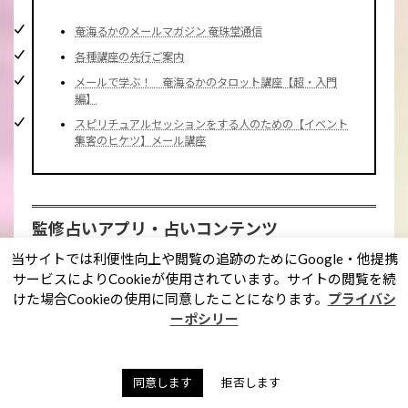
奄海るかのメールマガジン 奄珠堂通信
各種講座の先行ご案内
メールで学ぶ！ 奄海るかのタロット講座【超・入門
編】
スピリチュアルセッションをする人のための【イベント
集客のヒケツ】メール講座
監修占いアプリ・占いコンテンツ
当サイトでは利便性向上や閲覧の追跡のためにGoogle・他提携
サービスによりCookieが使用されています。サイトの閲覧を続
VOGUE JAPAN
けた場合Cookieの使用に同意したことになります。
プライバシ
ーポシリー
Today's Fortune 直感でクリック！ 選んだ数字でわかる、今日
のあなたの運勢は？（新作時計特集の関連コンテンツとし
て、2018年8月掲載）
同意します
拒否します