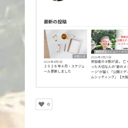
最新の投稿
期間限定メニュー・イベ
お知らせ
2026年1月21日
参加者の９割が涙 。 亡
2026年4月5日
２０２６年４月・スケジュ
った大切な人の“愛のメ
ール更新しました
ージ”が届く「公開ミデ
ムシッティング」【大
0