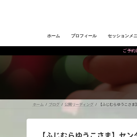
コ
ナ
ン
ビ
テ
ゲ
ン
ー
ツ
シ
ホーム
プロフィール
セッションメ
へ
ョ
ス
ン
ご予約前
キ
に
ッ
移
プ
動
ホーム
ブログ
公開リーディング
【ふじむらゆうこさま
【ふじむらゆうこさま】セン