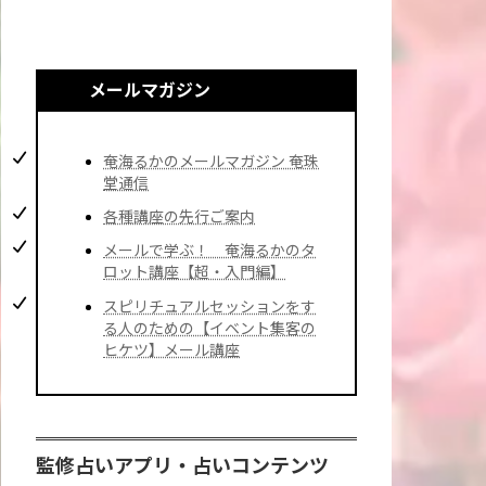
メールマガジン
奄海るかのメールマガジン 奄珠
堂通信
各種講座の先行ご案内
メールで学ぶ！ 奄海るかのタ
ロット講座【超・入門編】
スピリチュアルセッションをす
る人のための【イベント集客の
ヒケツ】メール講座
監修占いアプリ・占いコンテンツ