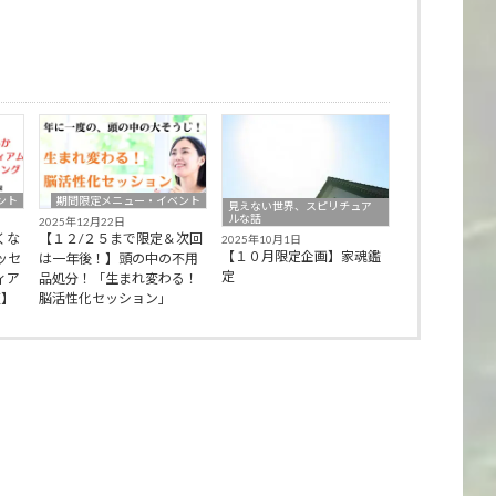
ント
期間限定メニュー・イベント
見えない世界、スピリチュア
ルな話
2025年12月22日
くな
【１２/２５まで限定＆次回
2025年10月1日
【１０月限定企画】家魂鑑
ッセ
は一年後！】頭の中の不用
定
ィア
品処分！「生まれ変わる！
阪】
脳活性化セッション」