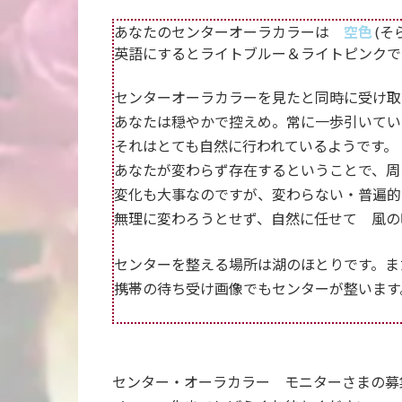
あなたのセンターオーラカラーは
空色
(
英語にするとライトブルー＆ライトピンクで
センターオーラカラーを見たと同時に受け取
あなたは穏やかで控えめ。常に一歩引いてい
それはとても自然に行われているようです。
あなたが変わらず存在するということで、周
変化も大事なのですが、変わらない・普遍的
無理に変わろうとせず、自然に任せて 風の
センターを整える場所は湖のほとりです。ま
携帯の待ち受け画像でもセンターが整います
センター・オーラカラー モニターさまの募