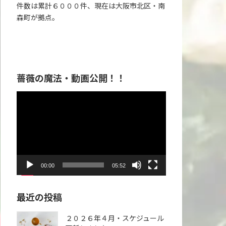
件数は累計６０００件、現在は大阪市北区・南
森町が拠点。
薔薇の魔法・動画公開！！
動
画
プ
レ
ー
ヤ
00:00
05:52
ー
最近の投稿
２０２６年４月・スケジュール