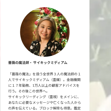
薔薇の魔法師・ サイキックミディアム
「薔薇の魔法」を扱う全世界３人の魔法師の１
人でサイキックミディアム（霊媒）。金融機関
に１７年勤務、1万人以上の顧客アドバイスを
行う。その後この世界へ。
サイキックリーディング（霊視）をメインに、
あなたに必要なメッセージや亡くなった人から
の声を伝えている。ブロック解除も得意。鑑定