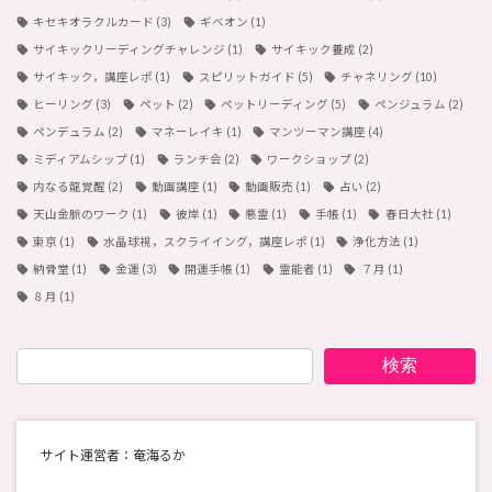
キセキオラクルカード
(3)
ギベオン
(1)
サイキックリーディングチャレンジ
(1)
サイキック養成
(2)
サイキック，講座レポ
(1)
スピリットガイド
(5)
チャネリング
(10)
ヒーリング
(3)
ペット
(2)
ペットリーディング
(5)
ペンジュラム
(2)
ペンデュラム
(2)
マネーレイキ
(1)
マンツーマン講座
(4)
ミディアムシップ
(1)
ランチ会
(2)
ワークショップ
(2)
内なる龍覚醒
(2)
動画講座
(1)
動画販売
(1)
占い
(2)
天山金脈のワーク
(1)
彼岸
(1)
悪霊
(1)
手帳
(1)
春日大社
(1)
東京
(1)
水晶球視，スクライイング，講座レポ
(1)
浄化方法
(1)
納骨堂
(1)
金運
(3)
開運手帳
(1)
霊能者
(1)
７月
(1)
８月
(1)
検索
サイト運営者：奄海るか