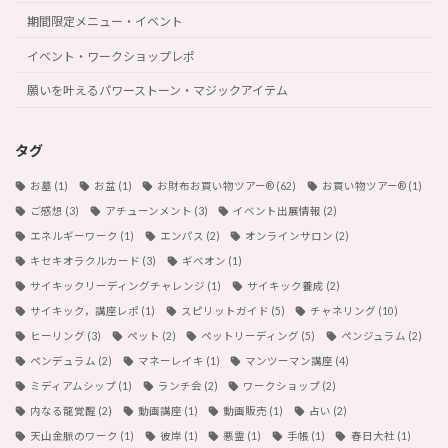
期間限定メニュー・イベント
イベント・ワークショップレポ
願いを叶えるパワーストーン・マジックアイテム
タグ
お墓
(1)
お盆
(1)
お財布お買い物ツアー®︎
(62)
お買い物ツアー®︎
(1)
ご感想
(3)
アチューンメント
(3)
イベント出展情報
(2)
エネルギーワーク
(1)
エンパス
(2)
オンラインサロン
(2)
キセキオラクルカード
(3)
ギベオン
(1)
サイキックリーディングチャレンジ
(1)
サイキック養成
(2)
サイキック，講座レポ
(1)
スピリットガイド
(5)
チャネリング
(10)
ヒーリング
(3)
ペット
(2)
ペットリーディング
(5)
ペンジュラム
(2)
ペンデュラム
(2)
マネーレイキ
(1)
マンツーマン講座
(4)
ミディアムシップ
(1)
ランチ会
(2)
ワークショップ
(2)
内なる龍覚醒
(2)
動画講座
(1)
動画販売
(1)
占い
(2)
天山金脈のワーク
(1)
彼岸
(1)
悪霊
(1)
手帳
(1)
春日大社
(1)