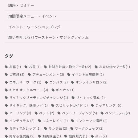
講座・セミナー
期間限定メニュー・イベント
イベント・ワークショップレポ
願いを叶えるパワーストーン・マジックアイテム
タグ
お墓
(1)
お盆
(1)
お財布お買い物ツアー®︎
(62)
お買い物ツアー®︎
(1)
ご感想
(3)
アチューンメント
(3)
イベント出展情報
(2)
エネルギーワーク
(1)
エンパス
(2)
オンラインサロン
(2)
キセキオラクルカード
(3)
ギベオン
(1)
サイキックリーディングチャレンジ
(1)
サイキック養成
(2)
サイキック，講座レポ
(1)
スピリットガイド
(5)
チャネリング
(10)
ヒーリング
(3)
ペット
(2)
ペットリーディング
(5)
ペンジュラム
(2)
ペンデュラム
(2)
マネーレイキ
(1)
マンツーマン講座
(4)
ミディアムシップ
(1)
ランチ会
(2)
ワークショップ
(2)
内なる龍覚醒
(2)
動画講座
(1)
動画販売
(1)
占い
(2)