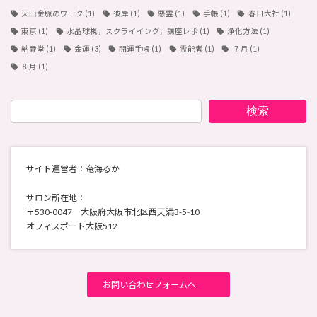
天山金脈のワーク
(1)
彼岸
(1)
悪霊
(1)
手帳
(1)
春日大社
(1)
東京
(1)
水晶球視，スクライイング，講座レポ
(1)
浄化方法
(1)
納骨堂
(1)
金運
(3)
開運手帳
(1)
霊能者
(1)
７月
(1)
８月
(1)
検索
サイト運営者：奄海るか
サロン所在地：
〒530-0047 大阪府大阪市北区西天満3-5-10
オフィスポート大阪512
お問い合わせフォームへ