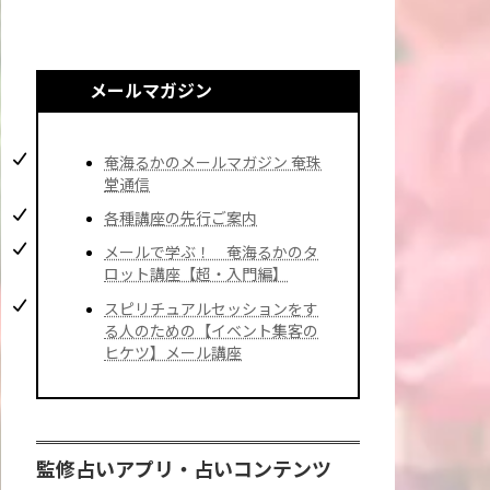
メールマガジン
奄海るかのメールマガジン 奄珠
堂通信
各種講座の先行ご案内
メールで学ぶ！ 奄海るかのタ
ロット講座【超・入門編】
スピリチュアルセッションをす
る人のための【イベント集客の
ヒケツ】メール講座
監修占いアプリ・占いコンテンツ