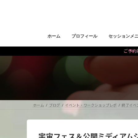
コ
ナ
ン
ビ
テ
ゲ
ン
ー
ツ
シ
ホーム
プロフィール
セッションメ
へ
ョ
ス
ン
ご予約前
キ
に
ッ
移
プ
動
ホーム
ブログ
イベント・ワークショップレポ
終了イベ
宇宙フェス＆公開ミディアム