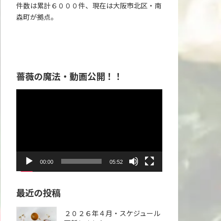
件数は累計６０００件、現在は大阪市北区・南
森町が拠点。
薔薇の魔法・動画公開！！
動
画
プ
レ
ー
ヤ
00:00
05:52
ー
最近の投稿
２０２６年４月・スケジュール