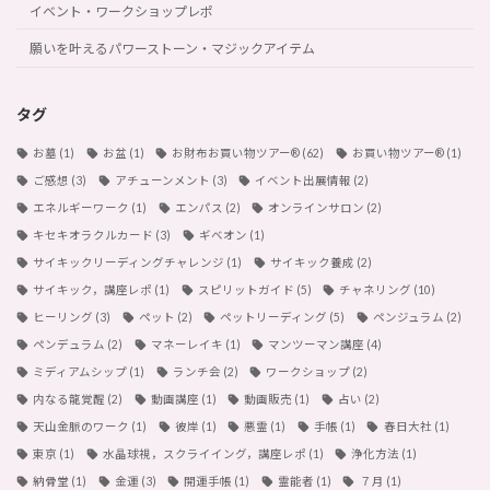
イベント・ワークショップレポ
願いを叶えるパワーストーン・マジックアイテム
タグ
お墓
(1)
お盆
(1)
お財布お買い物ツアー®︎
(62)
お買い物ツアー®︎
(1)
ご感想
(3)
アチューンメント
(3)
イベント出展情報
(2)
エネルギーワーク
(1)
エンパス
(2)
オンラインサロン
(2)
キセキオラクルカード
(3)
ギベオン
(1)
サイキックリーディングチャレンジ
(1)
サイキック養成
(2)
サイキック，講座レポ
(1)
スピリットガイド
(5)
チャネリング
(10)
ヒーリング
(3)
ペット
(2)
ペットリーディング
(5)
ペンジュラム
(2)
ペンデュラム
(2)
マネーレイキ
(1)
マンツーマン講座
(4)
ミディアムシップ
(1)
ランチ会
(2)
ワークショップ
(2)
内なる龍覚醒
(2)
動画講座
(1)
動画販売
(1)
占い
(2)
天山金脈のワーク
(1)
彼岸
(1)
悪霊
(1)
手帳
(1)
春日大社
(1)
東京
(1)
水晶球視，スクライイング，講座レポ
(1)
浄化方法
(1)
納骨堂
(1)
金運
(3)
開運手帳
(1)
霊能者
(1)
７月
(1)