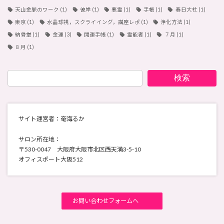
天山金脈のワーク
(1)
彼岸
(1)
悪霊
(1)
手帳
(1)
春日大社
(1)
東京
(1)
水晶球視，スクライイング，講座レポ
(1)
浄化方法
(1)
納骨堂
(1)
金運
(3)
開運手帳
(1)
霊能者
(1)
７月
(1)
８月
(1)
検索
サイト運営者：奄海るか
サロン所在地：
〒530-0047 大阪府大阪市北区西天満3-5-10
オフィスポート大阪512
お問い合わせフォームへ