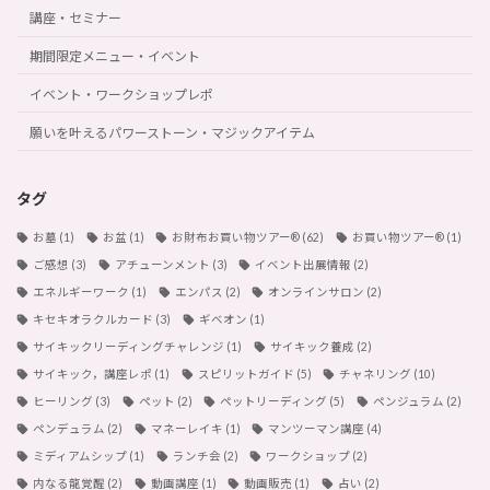
講座・セミナー
期間限定メニュー・イベント
イベント・ワークショップレポ
願いを叶えるパワーストーン・マジックアイテム
タグ
お墓
(1)
お盆
(1)
お財布お買い物ツアー®︎
(62)
お買い物ツアー®︎
(1)
ご感想
(3)
アチューンメント
(3)
イベント出展情報
(2)
エネルギーワーク
(1)
エンパス
(2)
オンラインサロン
(2)
キセキオラクルカード
(3)
ギベオン
(1)
サイキックリーディングチャレンジ
(1)
サイキック養成
(2)
サイキック，講座レポ
(1)
スピリットガイド
(5)
チャネリング
(10)
ヒーリング
(3)
ペット
(2)
ペットリーディング
(5)
ペンジュラム
(2)
ペンデュラム
(2)
マネーレイキ
(1)
マンツーマン講座
(4)
ミディアムシップ
(1)
ランチ会
(2)
ワークショップ
(2)
内なる龍覚醒
(2)
動画講座
(1)
動画販売
(1)
占い
(2)