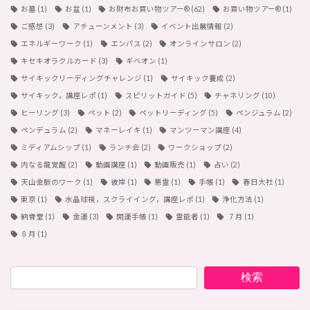
お墓
(1)
お盆
(1)
お財布お買い物ツアー®︎
(62)
お買い物ツアー®︎
(1)
ご感想
(3)
アチューンメント
(3)
イベント出展情報
(2)
エネルギーワーク
(1)
エンパス
(2)
オンラインサロン
(2)
キセキオラクルカード
(3)
ギベオン
(1)
サイキックリーディングチャレンジ
(1)
サイキック養成
(2)
サイキック，講座レポ
(1)
スピリットガイド
(5)
チャネリング
(10)
ヒーリング
(3)
ペット
(2)
ペットリーディング
(5)
ペンジュラム
(2)
ペンデュラム
(2)
マネーレイキ
(1)
マンツーマン講座
(4)
ミディアムシップ
(1)
ランチ会
(2)
ワークショップ
(2)
内なる龍覚醒
(2)
動画講座
(1)
動画販売
(1)
占い
(2)
天山金脈のワーク
(1)
彼岸
(1)
悪霊
(1)
手帳
(1)
春日大社
(1)
東京
(1)
水晶球視，スクライイング，講座レポ
(1)
浄化方法
(1)
納骨堂
(1)
金運
(3)
開運手帳
(1)
霊能者
(1)
７月
(1)
８月
(1)
検索